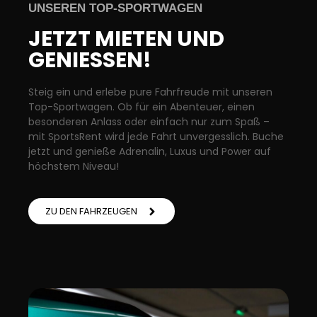
UNSEREN TOP-SPORTWAGEN
JETZT MIETEN UND
GENIESSEN!
Steig ein und erlebe pure Fahrfreude mit unseren
Top-Sportwagen. Ob für ein Abenteuer, einen
besonderen Anlass oder einfach nur zum Spaß –
mit SportsRent wird jede Fahrt unvergesslich. Buche
jetzt und genieße Adrenalin, Luxus und Power auf
höchstem Niveau!
ZU DEN FAHRZEUGEN