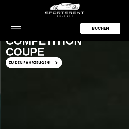
BMW M4
BUCHEN
COMPETITION
COUPE
Home
ZU DEN FAHRZEUGEN!